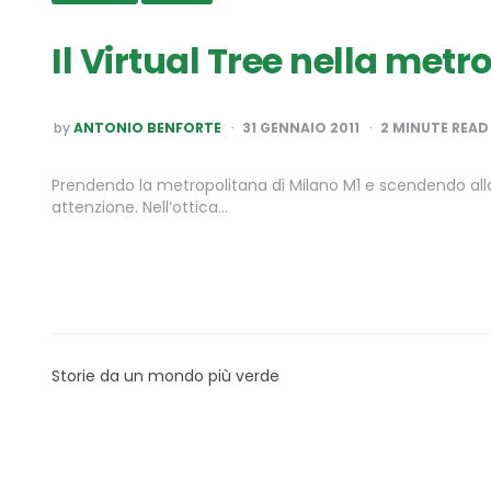
Il Virtual Tree nella metr
POSTED
by
ANTONIO BENFORTE
31 GENNAIO 2011
2
MINUTE READ
BY
Prendendo la metropolitana di Milano M1 e scendendo alla 
attenzione. Nell’ottica…
Storie da un mondo più verde