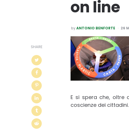
on line
POSTED
by
ANTONIO BENFORTE
26 
BY
SHARE
E si spera che, oltre 
coscienze dei cittadini.