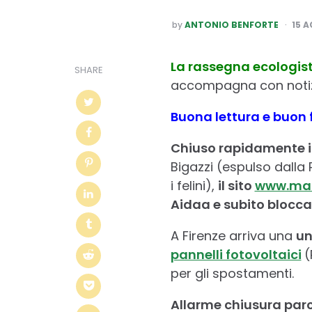
POSTED
by
ANTONIO BENFORTE
15 
BY
La rassegna ecologist
SHARE
accompagna con notizi
B
uona lettura e buon 
Chiuso rapidamente il 
Bigazzi (espulso dalla
i felini),
il sito
www.man
Aidaa e subito blocca
A Firenze arriva una
un
pannelli fotovoltaici
(
per gli spostamenti.
Allarme chiusura parch