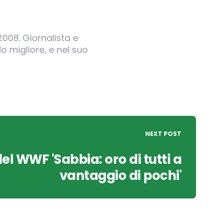
2008. Giornalista e
o migliore, e nel suo
NEXT POST
el WWF 'Sabbia: oro di tutti a
vantaggio di pochi'