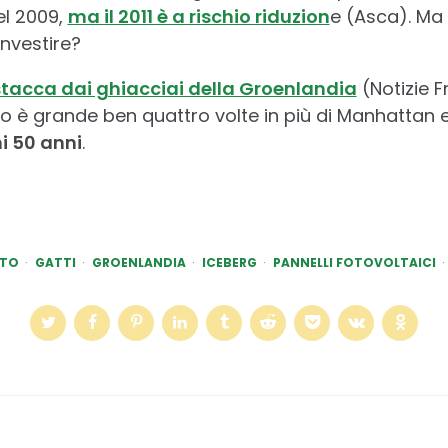
el 2009,
ma il 2011 è a rischio riduzion
e
(Asca). Ma
investire?
 stacca dai ghiacciai della Groenlandia
(Notizie 
io è grande ben quattro volte in più di Manhattan 
i 50 anni
.
STO
GATTI
GROENLANDIA
ICEBERG
PANNELLI FOTOVOLTAICI