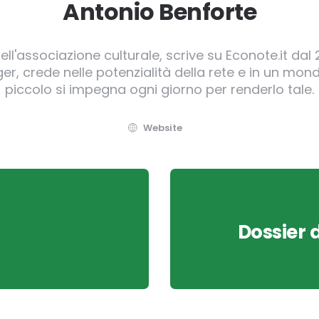
Antonio Benforte
ll'associazione culturale, scrive su Econote.it dal 
, crede nelle potenzialità della rete e in un mond
piccolo si impegna ogni giorno per renderlo tale.
Website
Dossier d