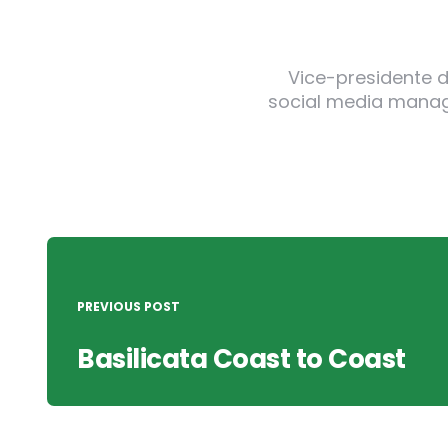
Vice-presidente de
social media manager
Post
navigation
PREVIOUS POST
Basilicata Coast to Coast