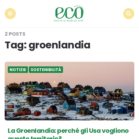
Econote
Menu
Search
2 POSTS
Tag:
groenlandia
NOTIZIE
SOSTENIBILITÀ
La Groenlandia: perché gli Usa vogliono
questo territorio?