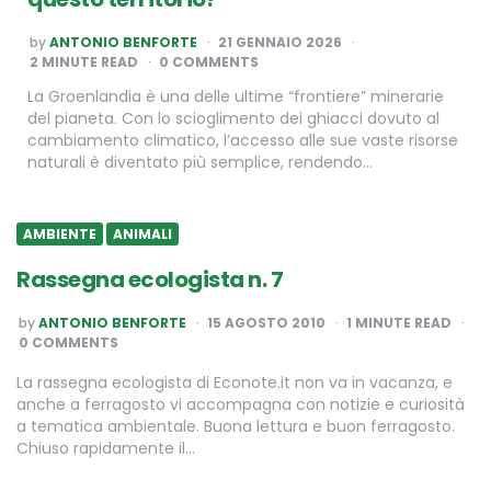
POSTED
by
ANTONIO BENFORTE
21 GENNAIO 2026
BY
2
MINUTE READ
0 COMMENTS
La Groenlandia è una delle ultime “frontiere” minerarie
del pianeta. Con lo scioglimento dei ghiacci dovuto al
cambiamento climatico, l’accesso alle sue vaste risorse
naturali è diventato più semplice, rendendo…
AMBIENTE
ANIMALI
Rassegna ecologista n. 7
POSTED
by
ANTONIO BENFORTE
15 AGOSTO 2010
1
MINUTE READ
BY
0 COMMENTS
La rassegna ecologista di Econote.it non va in vacanza, e
anche a ferragosto vi accompagna con notizie e curiosità
a tematica ambientale. Buona lettura e buon ferragosto.
Chiuso rapidamente il…