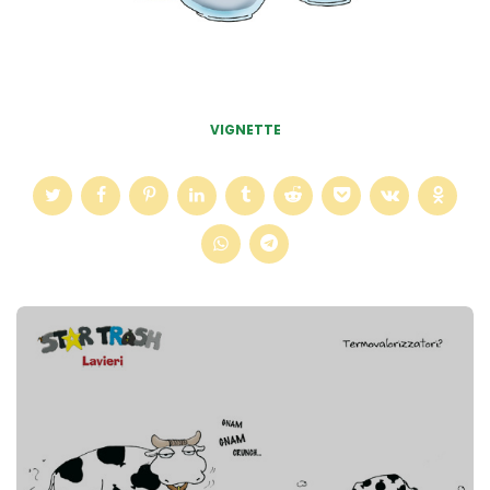
VIGNETTE
Post
navigation