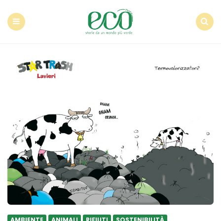
Econote
Menu
Search
AMBIENTE
ANIMALI
RIFIUTI
SOSTENIBILITÀ