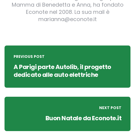
Mamma di Benedetta e Anna, ha fondato
Econote nel 2008. La sua mail è
marianna@econote.it
Post
navigation
PREVIOUS POST
A Parigi parte Autolib, il progetto
dedicato alle auto elettriche
NEXT POST
Buon Natale da Econote.it