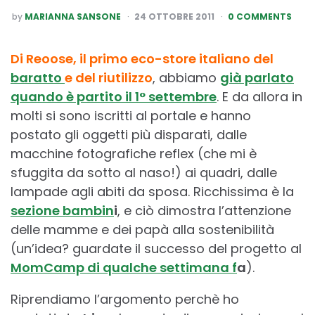
POSTED
by
MARIANNA SANSONE
24 OTTOBRE 2011
0 COMMENTS
BY
Di Reoose, il primo eco-store italiano del
baratto
e del riutilizz
o
, abbiamo
già parlato
quando è partito il 1° settembre
. E da allora in
molti si sono iscritti al portale e hanno
postato gli oggetti più disparati, dalle
macchine fotografiche reflex (che mi è
sfuggita da sotto al naso!) ai quadri, dalle
lampade agli abiti da sposa. Ricchissima è la
sezione bambin
i
, e ciò dimostra l’attenzione
delle mamme e dei papà alla sostenibilità
(un’idea? guardate il successo del progetto al
MomCamp di qualche settimana f
a
).
Riprendiamo l’argomento perchè ho