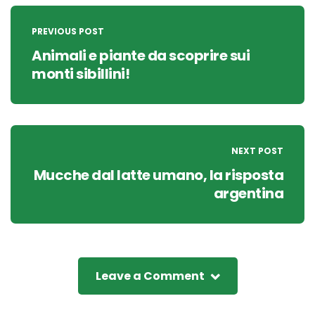
Post
navigation
PREVIOUS POST
Animali e piante da scoprire sui
monti sibillini!
NEXT POST
Mucche dal latte umano, la risposta
argentina
Leave a Comment