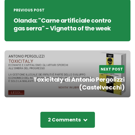
navigation
PREVIOUS POST
Olanda: "Carne artificiale contro
gas serra" - Vignetta of the week
NEXT POST
Toxicitaly di Antonio Pergolizzi
(Castelvecchi)
2 Comments