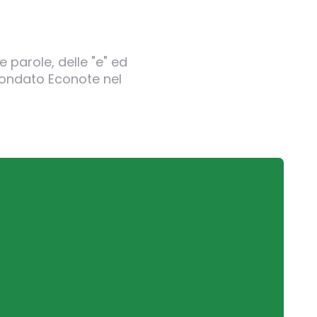
 parole, delle "e" ed
 fondato Econote nel