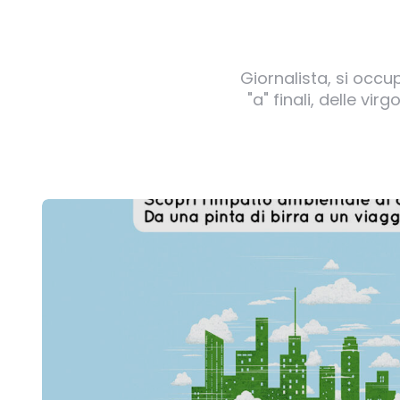
Giornalista, si occu
"a" finali, delle v
Post
navigation