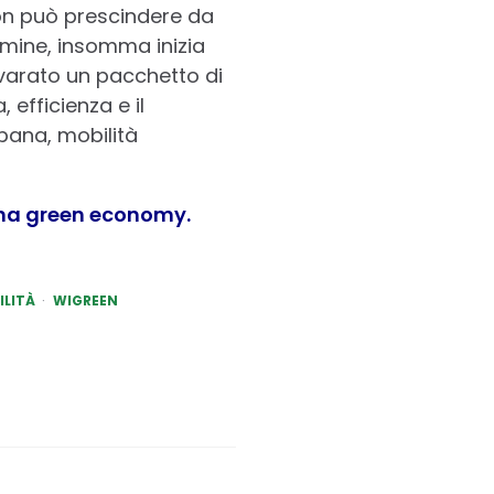
on può prescindere da
rmine, insomma inizia
 varato un pacchetto di
 efficienza e il
rbana, mobilità
 una green economy.
ILITÀ
WIGREEN