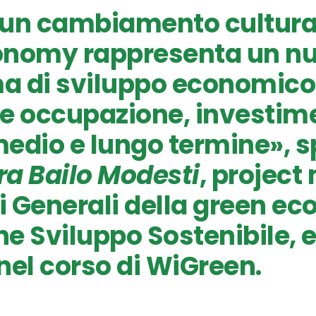
un cambiamento cultural
onomy rappresenta un n
a di sviluppo economico
e occupazione, investime
 medio e lungo termine», 
a Bailo Modesti
, projec
ti Generali della green e
e Sviluppo Sostenibile, e
nel corso di WiGreen.