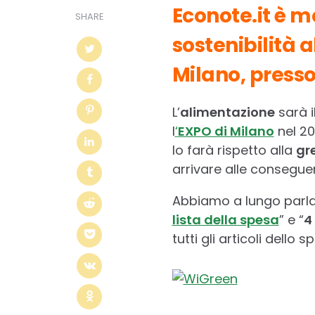
Econote.it è 
SHARE
sostenibilità a
Milano, presso
L’
alimentazione
sarà 
l
‘
EXPO di Milano
nel 201
lo farà rispetto alla
gr
arrivare alle conseguen
Abbiamo a lungo parlato
lista della spesa
” e “
4
tutti gli articoli dello