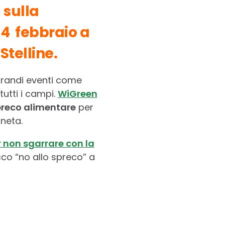
m sulla
 14 febbraio a
Stelline.
randi eventi come
 tutti i campi.
WiGreen
reco alimentare
per
aneta.
r non sgarrare con la
co “no allo spreco” a