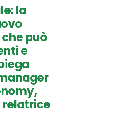
e: la
uovo
 che può
nti e
spiega
t manager
conomy,
 relatrice