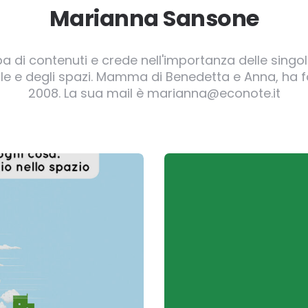
Marianna Sansone
pa di contenuti e crede nell'importanza delle singole
irgole e degli spazi. Mamma di Benedetta e Anna, ha
2008. La sua mail è marianna@econote.it