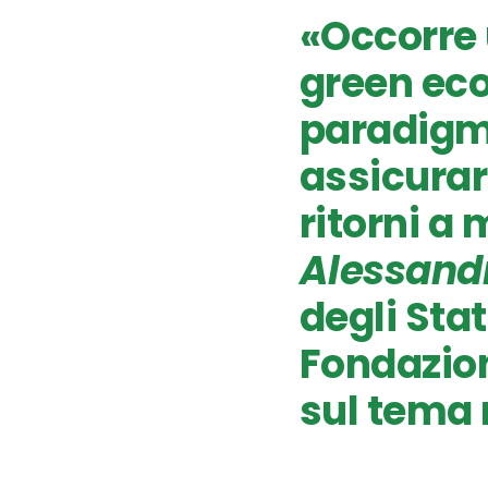
«Occorre 
green ec
paradigm
assicurar
ritorni a
Alessandr
degli Sta
Fondazion
sul tema 