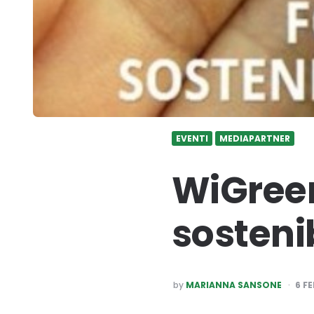
EVENTI
MEDIAPARTNER
WiGreen
sosteni
POSTED
by
MARIANNA SANSONE
6 F
BY