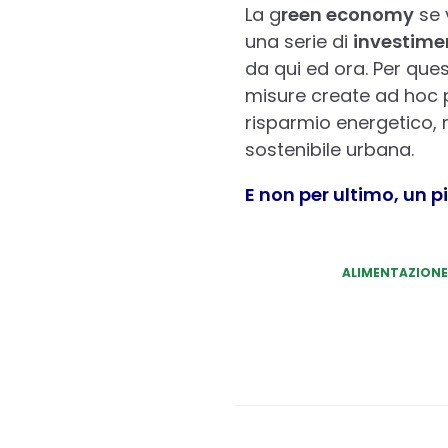
La g
reen economy
se 
una serie di
investime
da qui ed ora. Per que
misure create ad hoc p
risparmio energetico, ri
sostenibile urbana.
E non per ultimo, un 
ALIMENTAZIONE