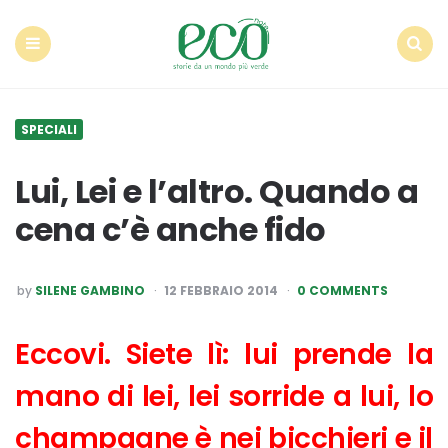
Econote
Menu
Search
SPECIALI
Lui, Lei e l’altro. Quando a
cena c’è anche fido
POSTED
by
SILENE GAMBINO
12 FEBBRAIO 2014
0 COMMENTS
BY
Eccovi. Siete lì: lui prende la
mano di lei, lei sorride a lui, lo
champagne è nei bicchieri e il