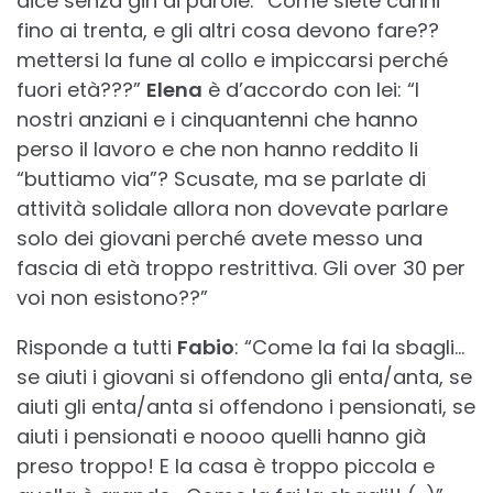
dice senza giri di parole: “Come siete carini
fino ai trenta, e gli altri cosa devono fare??
mettersi la fune al collo e impiccarsi perché
fuori età???”
Elena
è d’accordo con lei: “I
nostri anziani e i cinquantenni che hanno
perso il lavoro e che non hanno reddito li
“buttiamo via”? Scusate, ma se parlate di
attività solidale allora non dovevate parlare
solo dei giovani perché avete messo una
fascia di età troppo restrittiva. Gli over 30 per
voi non esistono??”
Risponde a tutti
Fabio
: “Come la fai la sbagli…
se aiuti i giovani si offendono gli enta/anta, se
aiuti gli enta/anta si offendono i pensionati, se
aiuti i pensionati e noooo quelli hanno già
preso troppo! E la casa è troppo piccola e