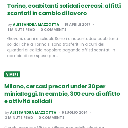
Torino, coabitanti solidali cercasi: affitti
scontati in cambio di lavoro
POSTED
by
ALESSANDRA MAZZOTTA
19 APRILE 2017
BY
1
MINUTE READ
0 COMMENTS
Giovani, carini e solidali. Sono i cinquantadue coabitanti
solidali che a Torino si sono trasferiti in alcuni dei
quartieri di edilizia popolare pagando affitti scontati in
cambio di ore spese per…
VIVERE
Milano, cercasi precari under 30 per
minialloggi. In cambio, 300 euro di affitto
e attività solidali
POSTED
by
ALESSANDRA MAZZOTTA
9 LUGLIO 2014
BY
3
MINUTE READ
0 COMMENTS
Cerchi casa in affitto a Milano con minibudget da