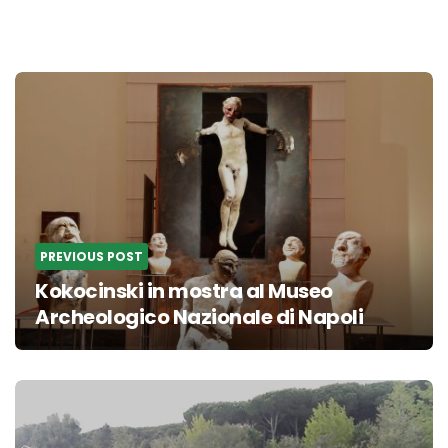
Post
navigation
PREVIOUS POST
Kokocinski in mostra al Museo
Archeologico Nazionale di Napoli