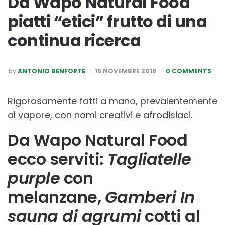
Da Wapo Natural Food
piatti “etici” frutto di una
continua ricerca
POSTED
by
ANTONIO BENFORTE
16 NOVEMBRE 2018
0 COMMENTS
BY
Rigorosamente fatti a mano, prevalentemente
al vapore, con nomi creativi e afrodisiaci.
Da Wapo Natural Food
ecco serviti:
Tagliatelle
purple
con
melanzane,
Gamberi In
sauna di agrumi
cotti al