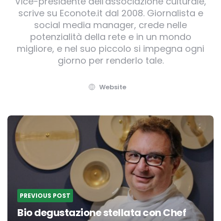
Vice-presidente dell'associazione culturale,
scrive su Econote.it dal 2008. Giornalista e
social media manager, crede nelle
potenzialità della rete e in un mondo
migliore, e nel suo piccolo si impegna ogni
giorno per renderlo tale.
Website
Post
navigation
PREVIOUS POST
Bio degustazione stellata con Chef