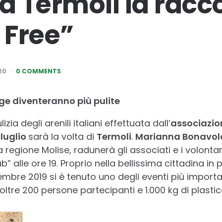
a Termoli la racc
 Free”
20
0 COMMENTS
e diventeranno più pulite
izia degli arenili italiani effettuata dall’
associazion
luglio
sarà la volta di
Termoli
.
Marianna Bonavol
a regione Molise, radunerà gli associati e i volonta
” alle ore 19. Proprio nella bellissima cittadina in 
bre 2019 si è tenuto uno degli eventi più important
oltre 200 persone partecipanti e 1.000 kg di plastica