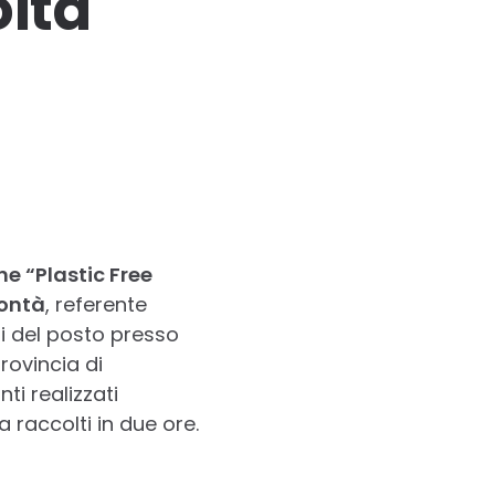
olta
e “Plastic Free
ontà
, referente
ri del posto presso
provincia di
i realizzati
 raccolti in due ore.