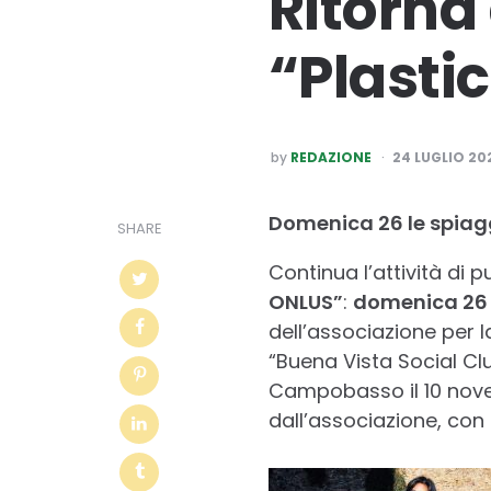
Ritorna 
“Plastic
POSTED
by
REDAZIONE
24 LUGLIO 20
BY
Domenica 26 le spiagg
SHARE
Continua l’attività di pul
ONLUS”
:
domenica 26 
dell’associazione per l
“Buena Vista Social Club
Campobasso il 10 novem
dall’associazione, con 