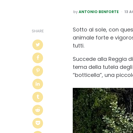
POSTED
by
ANTONIO BENFORTE
13 
BY
Sotto al sole, con que
SHARE
animale forte e vigoros
tutti.
Succede alla Reggia di
tema della tutela degli
“botticella”, una picco