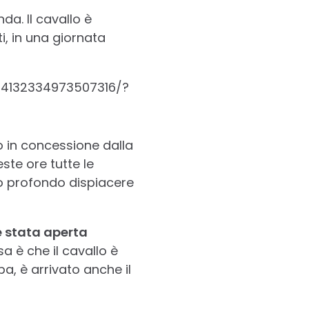
a. Il cavallo è
i, in una giornata
/4132334973507316/?
o in concessione dalla
ste ore tutte le
mo profondo dispiacere
è stata aperta
sa è che il cavallo è
pa, è arrivato anche il