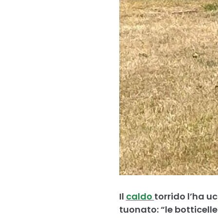
Il
caldo
torrido l’ha u
tuonato: “le botticel