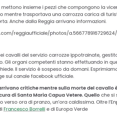
si mettono insieme i pezzi che compongono la vicend
io mentre trasportava una carrozza carica di turist
erta. Anche dalla Reggia arrivano informazioni.
.com/reggiaufficiale/photos/a.566778916729624
 cavalli del servizio carrozze ippotrainate, gestit
o. Gli organi competenti stanno effettuando in que
richiede. Il servizio è sospeso da domani. Esprimia
gge sul canale facebook ufficiale.
 arrivano critiche mentre sulla morte del cavallo 
cura di Santa Maria Capua Vetere. Quello
che si 
io verso ora di pranzo, un’ora caldissima. Oltre l’En
di
Francesco Borrelli
e di Europa Verde