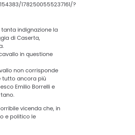
1154383/1782500555237161/?
o tanta indignazione la
ggia di Caserta,
a.
 cavallo in questione
avallo non corrisponde
e tutto ancora più
sco Emilio Borrelli e
rtano.
orribile vicenda che, in
 e politico le