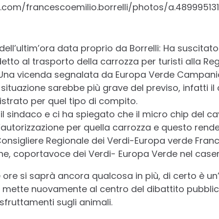
.com/francescoemilio.borrelli/photos/a.48999513
 dell’ultim’ora data proprio da Borrelli: Ha suscitat
detto al trasporto della carrozza per turisti alla Re
 Una vicenda segnalata da Europa Verde Campani
 situazione sarebbe più grave del previso, infatti il
strato per quel tipo di compito.
l sindaco e ci ha spiegato che il micro chip del c
l’autorizzazione per quella carrozza e questo rend
Consigliere Regionale dei Verdi-Europa verde France
one, coportavoce dei Verdi- Europa Verde nel case
 ore si saprà ancora qualcosa in più, di certo è un’
 mette nuovamente al centro del dibattito pubblico
 sfruttamenti sugli animali.