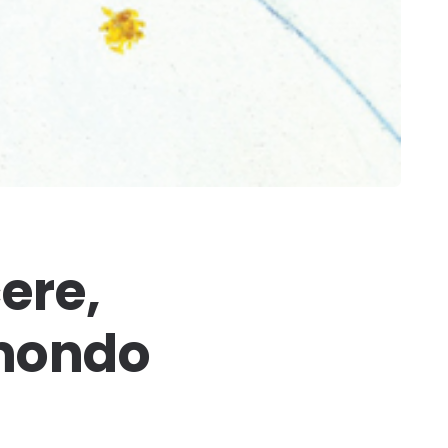
cere,
 mondo