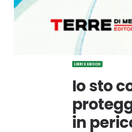
LIBRI E EBOOK
Io sto c
proteg
in peric