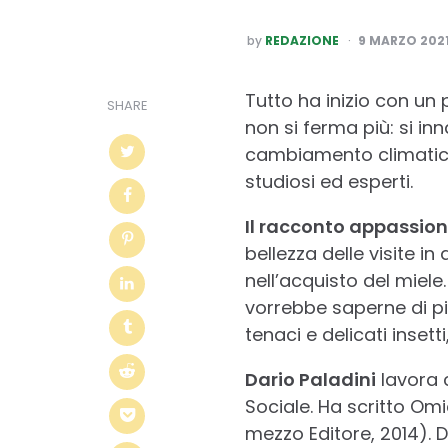
POSTED
by
REDAZIONE
9 MARZO 202
BY
Tutto ha inizio con un p
SHARE
non si ferma più: si inn
cambiamento climatico
studiosi ed esperti.
Il racconto appassion
bellezza delle visite in 
nell’acquisto del miele
vorrebbe saperne di pi
tenaci e delicati inset
Dario Paladini
lavora 
Sociale. Ha scritto Omic
mezzo Editore, 2014). 