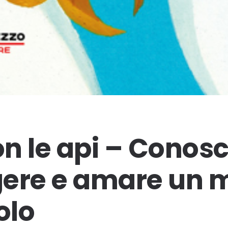
on le api – Conos
gere e amare un
olo