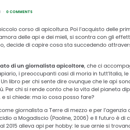
1
0 COMMENTS
iccolo corso di apicoltura. Poi l’acquisto delle prim
amora delle api e dei mieli, si scontra con gli effetti
, decide di capire cosa sta succedendo attravers
ato di un giornalista apicoltore
, che ci accompag
apiario, i preoccupanti casi di moria in tutt’Italia, le
. Un libro per chi sente dire ovunque che le api sono
ù. Per chi si rende conto che la vita del pianeta d
ti, e si chiede: ma io cosa posso fare?
come giornalista a Terre di mezzo e per l’agenzia
idio a Mogadiscio (Paoline, 2006) e Il futuro è di ch
Dal 2015 alleva api per hobby: le sue arnie si trov