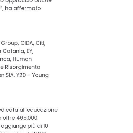
sto approccio anche
a
”, ha affermato
Group, CIDA, Citi,
 Catania, EY,
anca, Human
ne Risorgimento
eniSIA, Y20 – Young
edicata all’educazione
e oltre 465.000
 raggiunge più di 10