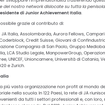
er sviluppare l’imprenditorialità trasferendo que
e del nostro network dislocate su tutta la penisol
residente di Junior Achievement Italia
.
ossibile grazie al contributo di:
 JA Italia, Assolombarda, Aurora Fellows, Campari 
Coderblock, Credit Suisse, Giovani di Confindustria
azione Compagnia di San Paolo, Gruppo Mediob
italia, LCA Studio Legale, ManpowerGroup, Operazio
 Tree, UNICEF, Unioncamere, Università di Catania, V
0 e Zurich.
alia
a più vasta organizzazione non profit al mondo d
le nella scuola. In 122 Paesi, la rete di JA riunisc
enienti da tutti i settori professionali e, con loro,