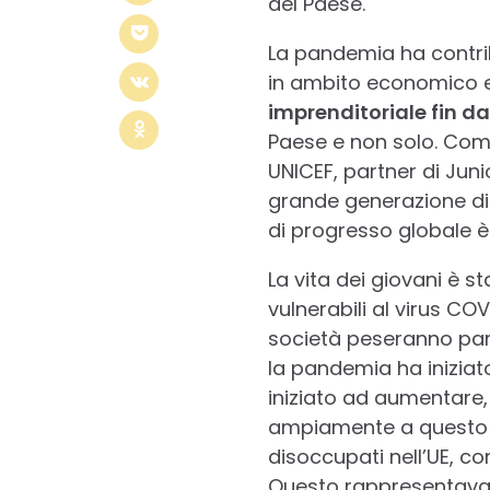
del Paese.
La pandemia ha contri
in ambito economico e 
imprenditoriale fin da
Paese e non solo. Com
UNICEF, partner di Junio
grande generazione di g
di progresso globale è i
La vita dei giovani è s
vulnerabili al virus COV
società peseranno part
la pandemia ha iniziat
iniziato ad aumentare,
ampiamente a questo pi
disoccupati nell’UE, c
Questo rappresentava 