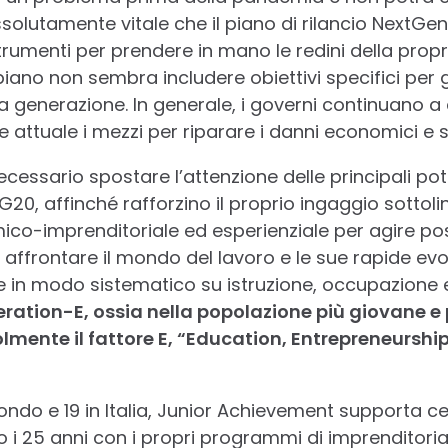
ssolutamente vitale che il piano di rilancio NextGe
trumenti per prendere in mano le redini della propri
piano non sembra includere obiettivi specifici per 
 generazione. In generale, i governi continuano a 
e attuale i mezzi per riparare i danni economici e s
cessario spostare l’attenzione delle principali 
 G20, affinché rafforzino il proprio ingaggio sotto
ico-imprenditoriale ed esperienziale per agire pos
 affrontare il mondo del lavoro e le sue rapide evolu
 in modo sistematico su istruzione, occupazione e 
ration-E, ossia nella popolazione più giovane e
mente il fattore E, “Education, Entrepreneursh
ondo e 19 in Italia, Junior Achievement supporta cen
o i 25 anni con i propri programmi di imprenditoria