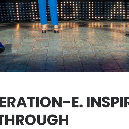
ERATION-E. INSPI
 THROUGH