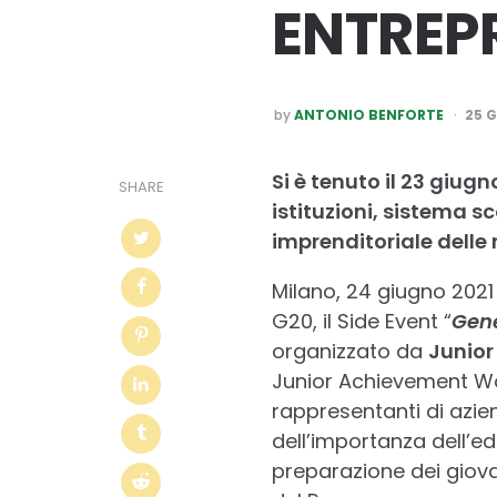
ENTREP
POSTED
by
ANTONIO BENFORTE
25 
BY
Si è tenuto il 23 giug
SHARE
istituzioni, sistema s
imprenditoriale delle
Milano, 24 giugno 2021 
G20, il Side Event “
Gene
organizzato da
Junior
Junior Achievement Wor
rappresentanti di azien
dell’importanza dell’e
preparazione dei giovan