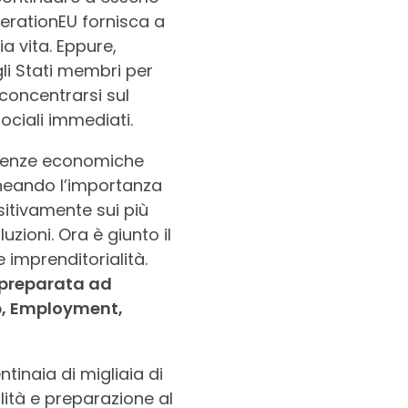
nerationEU fornisca a
a vita. Eppure,
gli Stati membri per
concentrarsi sul
ociali immediati.
potenze economiche
lineando l’importanza
itivamente sui più
zioni. Ora è giunto il
imprenditorialità.
 preparata ad
ip, Employment,
tinaia di migliaia di
lità e preparazione al