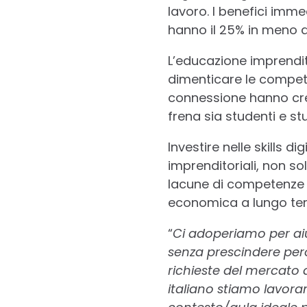
lavoro. I benefici imme
hanno il 25% in meno d
L’educazione imprendit
dimenticare le competen
connessione hanno crea
frena sia studenti e st
Investire nelle skills d
imprenditoriali, non s
lacune di competenze e
economica a lungo ter
“
Ci adoperiamo per aiu
senza prescindere però
richieste del mercato q
italiano stiamo lavora