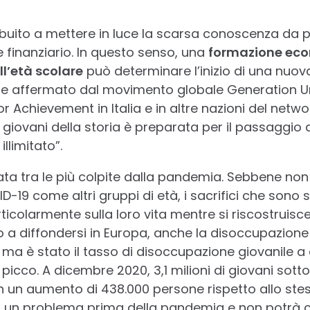
buito a mettere in luce la scarsa conoscenza da p
finanziario. In questo senso, una
formazione ec
l
l’età scolare
può determinare l’inizio di una nuova
e affermato dal movimento globale Generation U
r Achievement in Italia e in altre nazioni del networ
iovani della storia è preparata per il passaggio al
llimitato”.
tata tra le più colpite dalla pandemia. Sebbene no
ID-19 come altri gruppi di età, i sacrifici che sono st
icolarmente sulla loro vita mentre si riscostruis
o a diffondersi in Europa, anche la disoccupazione
 ma è stato il tasso di disoccupazione giovanile a 
cco. A dicembre 2020, 3,1 milioni di giovani sotto
on un aumento di 438.000 persone rispetto allo stes
un problema prima della pandemia e non potrà c