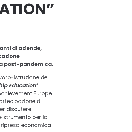
ATION”
anti di aziende,
ucazione
ica post-pandemica.
avoro-Istruzione del
hip Education
”
 Achievement Europe,
artecipazione di
per discutere
e strumento per la
la ripresa economica