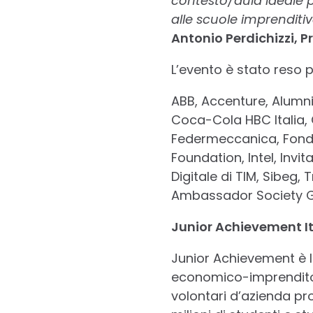
contesto/aula ideale p
alle scuole imprenditiv
Antonio Perdichizzi, P
L’evento è stato reso p
ABB, Accenture, Alumni
Coca-Cola HBC Italia, 
Federmeccanica, Fond
Foundation, Intel, Inv
Digitale di TIM, Sibeg,
Ambassador Society G2
Junior Achievement It
Junior Achievement è l
economico-imprenditoria
volontari d’azienda prov