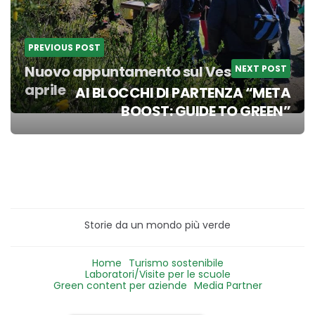
PREVIOUS POST
Nuovo appuntamento sul Vesuvio il 25
NEXT POST
aprile
AI BLOCCHI DI PARTENZA “META
BOOST: GUIDE TO GREEN”
Storie da un mondo più verde
Home
Turismo sostenibile
Laboratori/Visite per le scuole
Green content per aziende
Media Partner