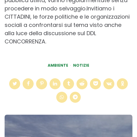
pubblica utilità, vanno regolarmentate senza
procedere in modo selvaggio.Invitiamo i
CITTADINI, le forze politiche e le organizzazioni
sociali a confrontarsi sul tema visto anche
alla luce della discussione sul DDL
CONCORRENZA.
AMBIENTE
NOTIZIE
Post
navigation