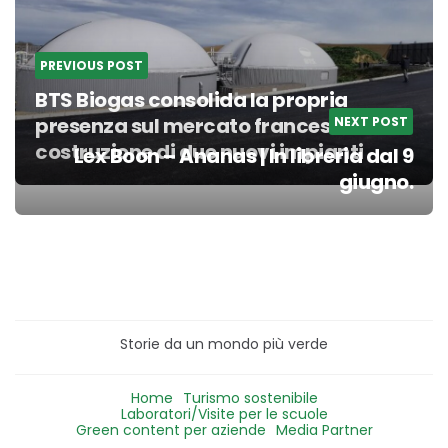
PREVIOUS POST
BTS Biogas consolida la propria
presenza sul mercato francese con la
NEXT POST
costruzione di due nuovi impianti
Lex Boon – Ananas | In libreria dal 9
giugno.
Storie da un mondo più verde
Home
Turismo sostenibile
Laboratori/Visite per le scuole
Green content per aziende
Media Partner