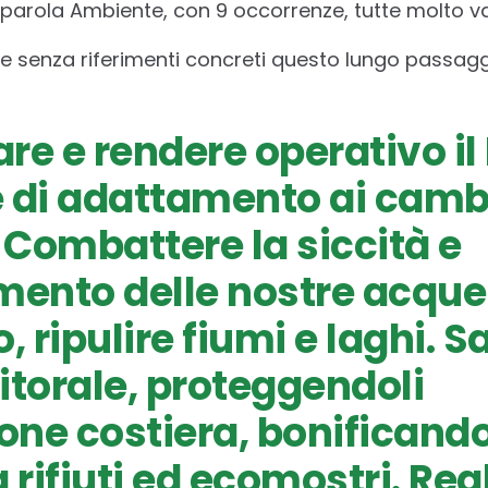
a parola Ambiente, con 9 occorrenze, tutte molto v
 senza riferimenti concreti questo lungo passagg
re e rendere operativo il
e di adattamento ai cam
. Combattere la siccità e
mento delle nostre acque 
ripulire fiumi e laghi. Sa
litorale, proteggendoli
ione costiera, bonificand
 rifiuti ed ecomostri. Real