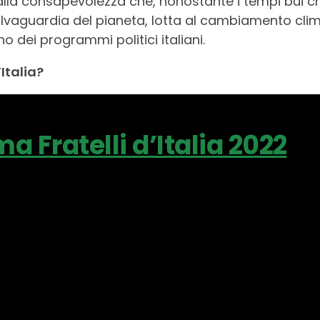
lla consapevolezza che, nonostante i tempi bui c
alvaguardia del pianeta, lotta al cambiamento cli
o dei programmi politici italiani.
’Italia?
 Fratelli d’Italia 2022