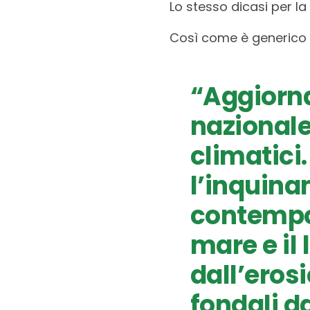
Lo stesso dicasi per l
Così come è generico e
“Aggiorna
nazional
climatici
l’inquina
contempo, 
mare e il 
dall’eros
fondali da