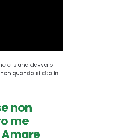
e ci siano davvero
 non quando si cita in
se non
vo me
. Amare