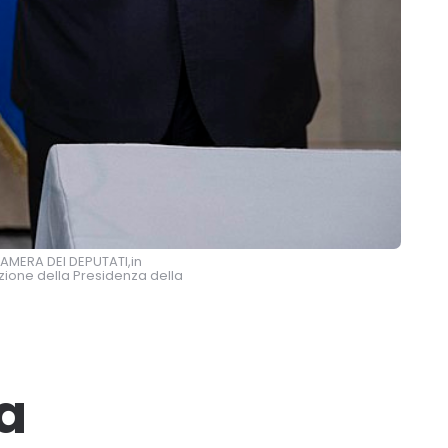
AMERA DEI DEPUTATI,in
zione della Presidenza della
a