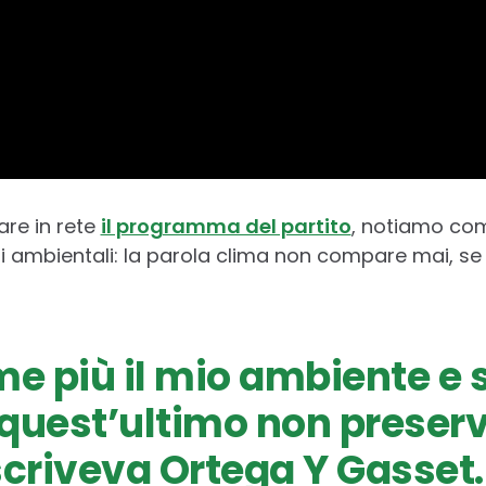
re in rete
il programma del partito
, notiamo com
mi ambientali: la parola clima non compare mai, se
me più il mio ambiente e 
 quest’ultimo non preser
scriveva Ortega Y Gasset