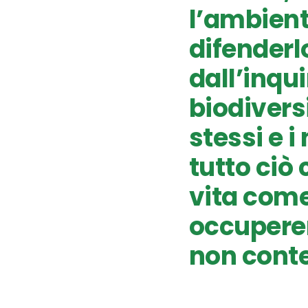
l’ambient
difenderl
dall’inqu
biodivers
stessi e i
tutto ciò 
vita come
occuperem
non conte