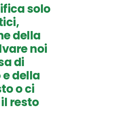
ifica solo
ici,
ne della
lvare noi
sa di
 e della
to o ci
l resto