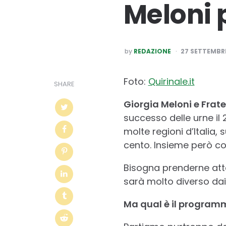
Meloni 
POSTED
by
REDAZIONE
27 SETTEMBR
BY
Foto:
Quirinale.it
SHARE
Giorgia Meloni e Fratel
successo delle urne il
molte regioni d’Italia, 
cento. Insieme però co
Bisogna prenderne att
sarà molto diverso dai
Ma qual è il programm