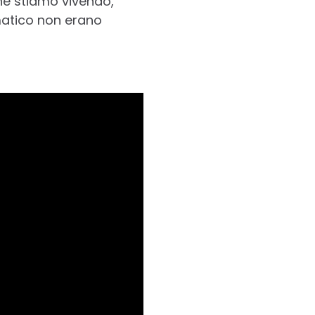
he stiamo vivendo,
matico non erano