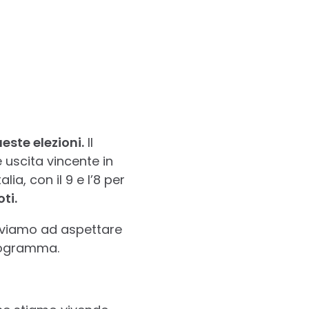
este elezioni.
Il
 uscita vincente in
ia, con il 9 e l’8 per
ti.
oviamo ad aspettare
programma.