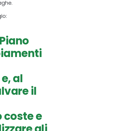
aghe.
io:
 Piano
biamenti
e, al
lvare il
o coste e
izzare gli