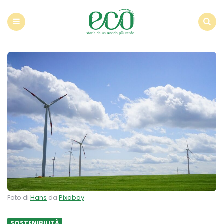
Econote
Menu
Search
Foto di
Hans
da
Pixabay
SOSTENIBILITÀ