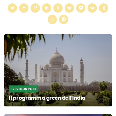
Post
navigation
PREVIOUS POST
Il programma green dell'India