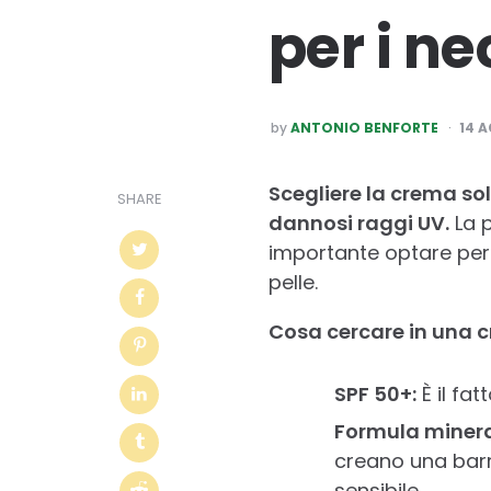
per i ne
POSTED
by
ANTONIO BENFORTE
14 
BY
Scegliere la crema so
SHARE
dannosi raggi UV.
La p
importante optare per p
pelle.
Cosa cercare in una 
SPF 50+:
È il fa
Formula minera
creano una barri
sensibile.