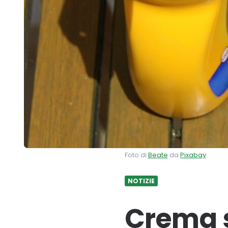
Foto di
Beate
da
Pixabay
NOTIZIE
Crema s