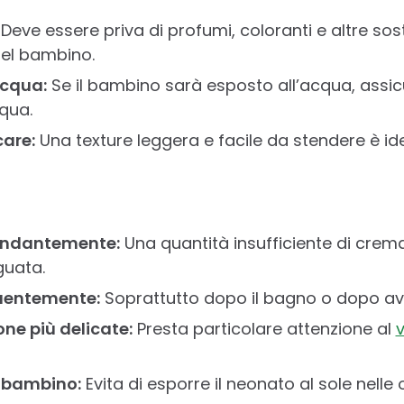
Deve essere priva di profumi, coloranti e altre s
 del bambino.
acqua:
Se il bambino sarà esposto all’acqua, assic
cqua.
care:
Una texture leggera e facile da stendere è idea
ondantemente:
Una quantità insufficiente di crem
guata.
quentemente:
Soprattutto dopo il bagno o dopo av
one più delicate:
Presta particolare attenzione al
v
 bambino:
Evita di esporre il neonato al sole nelle 