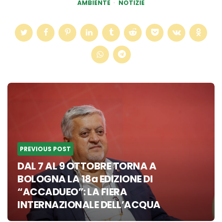
AMBIENTE
NOTIZIE
Post
navigation
PREVIOUS POST
DAL 7 AL 9 OTTOBRE TORNA A
BOLOGNA LA 18a EDIZIONE DI
“ACCADUEO”: LA FIERA
INTERNAZIONALE DELL’ACQUA