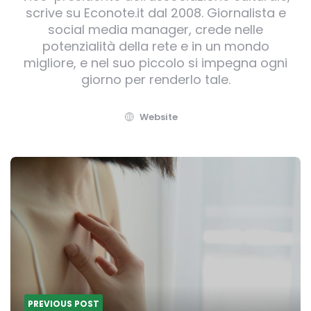
scrive su Econote.it dal 2008. Giornalista e
social media manager, crede nelle
potenzialità della rete e in un mondo
migliore, e nel suo piccolo si impegna ogni
giorno per renderlo tale.
Website
Post
navigation
PREVIOUS POST