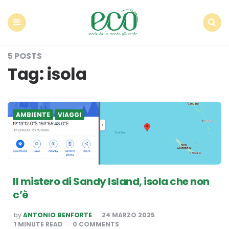
Econote
Menu
Search
5 POSTS
Tag:
isola
AMBIENTE
VIAGGI
Il mistero di Sandy Island, isola che non
c’è
POSTED
by
ANTONIO BENFORTE
24 MARZO 2025
BY
1
MINUTE READ
0 COMMENTS