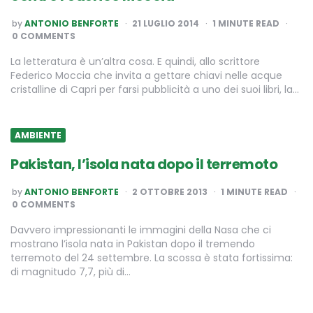
POSTED
by
ANTONIO BENFORTE
21 LUGLIO 2014
1
MINUTE READ
BY
0 COMMENTS
La letteratura è un’altra cosa. E quindi, allo scrittore
Federico Moccia che invita a gettare chiavi nelle acque
cristalline di Capri per farsi pubblicità a uno dei suoi libri, la…
AMBIENTE
Pakistan, l’isola nata dopo il terremoto
POSTED
by
ANTONIO BENFORTE
2 OTTOBRE 2013
1
MINUTE READ
BY
0 COMMENTS
Davvero impressionanti le immagini della Nasa che ci
mostrano l’isola nata in Pakistan dopo il tremendo
terremoto del 24 settembre. La scossa è stata fortissima:
di magnitudo 7,7, più di…