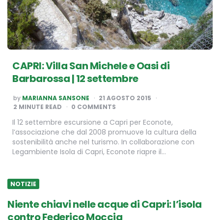
CAPRI: Villa San Michele e Oasi di
Barbarossa | 12 settembre
POSTED
by
MARIANNA SANSONE
21 AGOSTO 2015
BY
2
MINUTE READ
0 COMMENTS
Il 12 settembre escursione a Capri per Econote,
l’associazione che dal 2008 promuove la cultura della
sostenibilità anche nel turismo. In collaborazione con
Legambiente Isola di Capri, Econote riapre il…
NOTIZIE
Niente chiavi nelle acque di Capri: l’isola
contro Federico Moccia