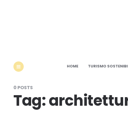
Ec
HOME
TURISMO SOSTENIBI
MENU
0 POSTS
Tag:
architettu