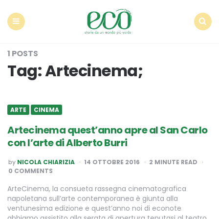
Econote
Menu
Search
1 POSTS
Tag:
Artecinema;
ARTE
CINEMA
Artecinema quest’anno apre al San Carlo
con l’arte di Alberto Burri
POSTED
by
NICOLA CHIARIZIA
14 OTTOBRE 2016
2
MINUTE READ
BY
0 COMMENTS
ArteCinema, la consueta rassegna cinematografica
napoletana sull’arte contemporanea è giunta alla
ventunesima edizione e quest’anno noi di econote
abbiamo assistito alla serata di apertura tenutasi al teatro