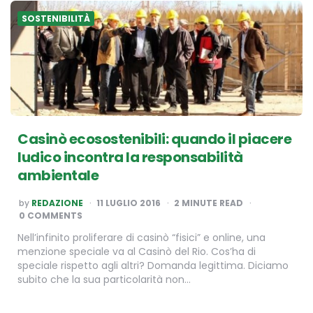
SOSTENIBILITÀ
Casinò ecosostenibili: quando il piacere
ludico incontra la responsabilità
ambientale
POSTED
by
REDAZIONE
11 LUGLIO 2016
2
MINUTE READ
BY
0 COMMENTS
Nell’infinito proliferare di casinò “fisici” e online, una
menzione speciale va al Casinò del Rio. Cos’ha di
speciale rispetto agli altri? Domanda legittima. Diciamo
subito che la sua particolarità non…