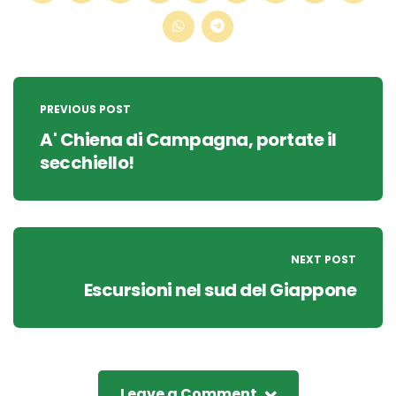
Post
navigation
PREVIOUS POST
A' Chiena di Campagna, portate il
secchiello!
NEXT POST
Escursioni nel sud del Giappone
Leave a Comment