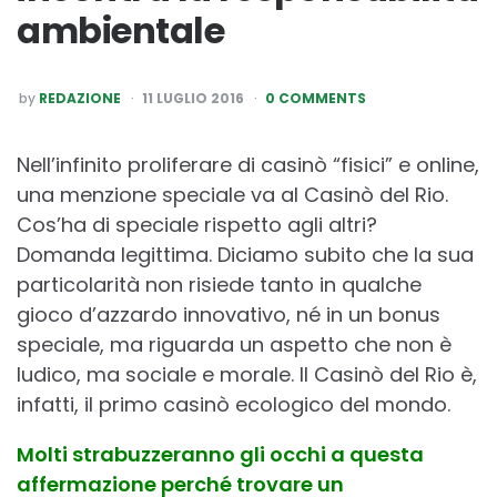
ambientale
POSTED
by
REDAZIONE
11 LUGLIO 2016
0 COMMENTS
BY
Nell’infinito proliferare di casinò “fisici” e online,
una menzione speciale va al Casinò del Rio.
Cos’ha di speciale rispetto agli altri?
Domanda legittima. Diciamo subito che la sua
particolarità non risiede tanto in qualche
gioco d’azzardo innovativo, né in un bonus
speciale, ma riguarda un aspetto che non è
ludico, ma sociale e morale. Il Casinò del Rio è,
infatti, il primo casinò ecologico del mondo.
Molti strabuzzeranno gli occhi a questa
affermazione perché trovare un