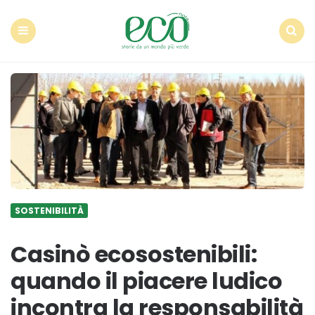
Econote
Menu
Search
SOSTENIBILITÀ
Casinò ecosostenibili:
quando il piacere ludico
incontra la responsabilità