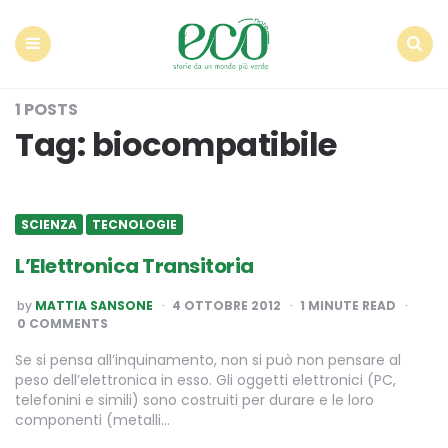
Econote
Menu
Search
1 POSTS
Tag:
biocompatibile
SCIENZA
TECNOLOGIE
L’Elettronica Transitoria
POSTED
by
MATTIA SANSONE
4 OTTOBRE 2012
1
MINUTE READ
BY
0 COMMENTS
Se si pensa all’inquinamento, non si può non pensare al
peso dell’elettronica in esso. Gli oggetti elettronici (PC,
telefonini e simili) sono costruiti per durare e le loro
componenti (metalli…