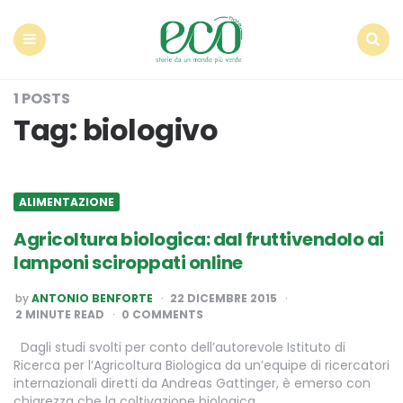
Econote
Menu
Search
1 POSTS
Tag:
biologivo
ALIMENTAZIONE
Agricoltura biologica: dal fruttivendolo ai
lamponi sciroppati online
POSTED
by
ANTONIO BENFORTE
22 DICEMBRE 2015
BY
2
MINUTE READ
0 COMMENTS
Dagli studi svolti per conto dell’autorevole Istituto di
Ricerca per l’Agricoltura Biologica da un’equipe di ricercatori
internazionali diretti da Andreas Gattinger, è emerso con
chiarezza che la coltivazione biologica…