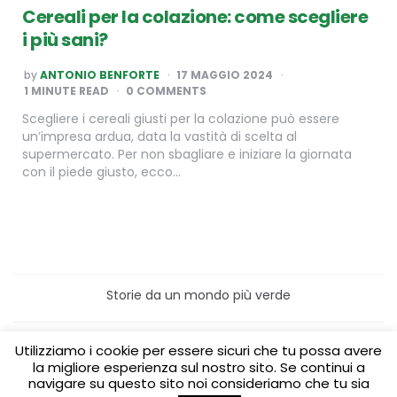
Cereali per la colazione: come scegliere
i più sani?
POSTED
by
ANTONIO BENFORTE
17 MAGGIO 2024
BY
1
MINUTE READ
0 COMMENTS
Scegliere i cereali giusti per la colazione può essere
un’impresa ardua, data la vastità di scelta al
supermercato. Per non sbagliare e iniziare la giornata
con il piede giusto, ecco…
Storie da un mondo più verde
Home
Turismo sostenibile
Utilizziamo i cookie per essere sicuri che tu possa avere
Laboratori/Visite per le scuole
la migliore esperienza sul nostro sito. Se continui a
Green content per aziende
Media Partner
navigare su questo sito noi consideriamo che tu sia