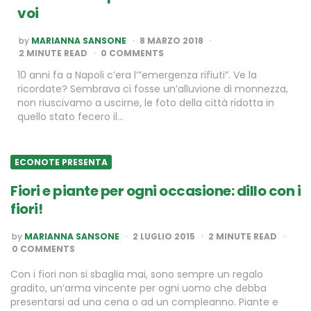
voi
POSTED
by
MARIANNA SANSONE
8 MARZO 2018
BY
2
MINUTE READ
0 COMMENTS
10 anni fa a Napoli c’era l’”emergenza rifiuti”. Ve la
ricordate? Sembrava ci fosse un’alluvione di monnezza,
non riuscivamo a uscirne, le foto della città ridotta in
quello stato fecero il…
ECONOTE PRESENTA
Fiori e piante per ogni occasione: dillo con i
fiori!
POSTED
by
MARIANNA SANSONE
2 LUGLIO 2015
2
MINUTE READ
BY
0 COMMENTS
Con i fiori non si sbaglia mai, sono sempre un regalo
gradito, un’arma vincente per ogni uomo che debba
presentarsi ad una cena o ad un compleanno. Piante e