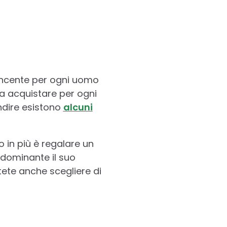
incente per ogni uomo
a acquistare per ogni
ndire esistono
alcuni
co in più è regalare un
edominante il suo
tete anche scegliere di