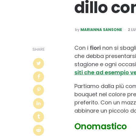
dillo con
POSTED
by
MARIANNA SANSONE
2 L
BY
Con i
fiori
non si sbagl
SHARE
che debba presentarsi
stagione e ogni occasi
siti che ad esempio v
Partiamo dalla più com
bouquet nel colore pre
preferito. Con un mazz
abbinare un piccolo do
Onomastico