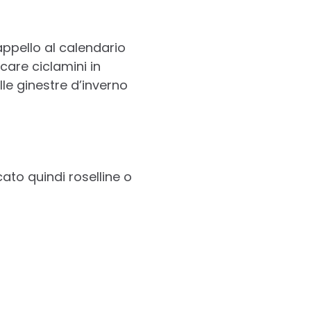
ppello al calendario
rcare ciclamini in
le ginestre d’inverno
ato quindi roselline o