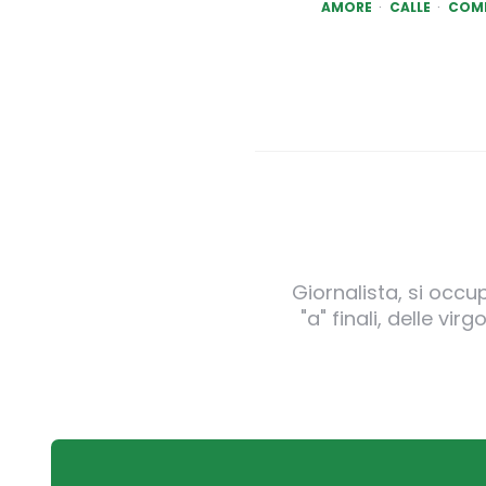
AMORE
CALLE
COM
Giornalista, si occu
"a" finali, delle v
Post
navigation