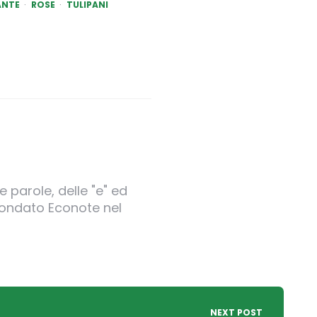
ANTE
ROSE
TULIPANI
 parole, delle "e" ed
 fondato Econote nel
NEXT POST