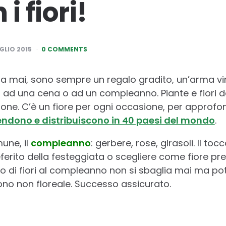
 i fiori!
UGLIO 2015
0 COMMENTS
ia mai, sono sempre un regalo gradito, un’arma v
 ad una cena o ad un compleanno. Piante e fiori d
one. C’è un fiore per ogni occasione, per approfo
endono e distribuiscono in 40 paesi del mondo
.
une, il
compleanno
: gerbere, rose, girasoli. Il toc
ferito della festeggiata o scegliere come fiore pr
o di fiori al compleanno non si sbaglia mai ma po
no non floreale. Successo assicurato.