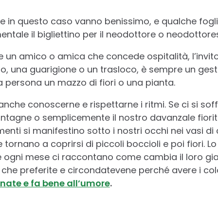
che in questo caso vanno benissimo, e qualche fogli
tale il bigliettino per il neodottore o neodottore
e un amico o amica che concede ospitalità, l’invit
o, una guarigione o un trasloco, è sempre un gesto
a persona un mazzo di fiori o una pianta.
anche conoscerne e rispettarne i ritmi. Se ci si s
agne o semplicemente il nostro davanzale fiorito
nti si manifestino sotto i nostri occhi nei vasi di c
 tornano a coprirsi di piccoli boccioli e poi fiori.
 ogni mese ci raccontano come cambia il loro giard
te che preferite e circondatevene perché avere i color
rnate e fa bene all’umore
.