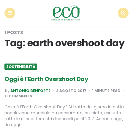
Econote
Menu
Search
1 POSTS
Tag:
earth overshoot day
SOSTENIBILITÀ
Oggi è l’Earth Overshoot Day
POSTED
by
ANTONIO BENFORTE
2 AGOSTO 2017
1
MINUTE READ
BY
0 COMMENTS
Cosa è l’Earth Overshoot Day? Si tratta del giorno in cui la
popolazione mondiale ha consumato, bruciato, esaurito
tutte le risorse terrestri disponibili per il 2017. Accade oggi,
da oggi…