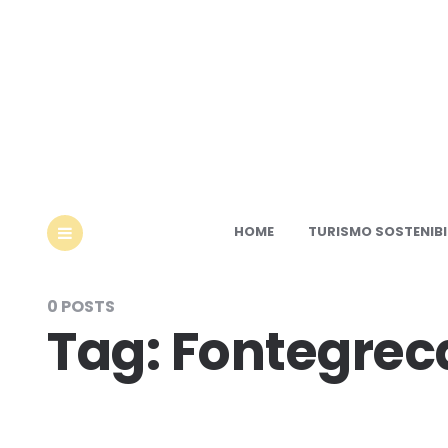
Ec
HOME
TURISMO SOSTENIBI
MENU
0 POSTS
Tag:
Fontegrec