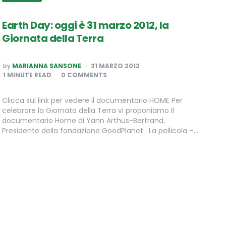
Earth Day: oggi è 31 marzo 2012, la
Giornata della Terra
POSTED
by
MARIANNA SANSONE
31 MARZO 2012
BY
1
MINUTE READ
0 COMMENTS
Clicca sul link per vedere il documentario HOME Per
celebrare la Giornata della Terra vi proponiamo il
documentario Home di Yann Arthus-Bertrand,
Presidente della fondazione GoodPlanet . La pellicola –…