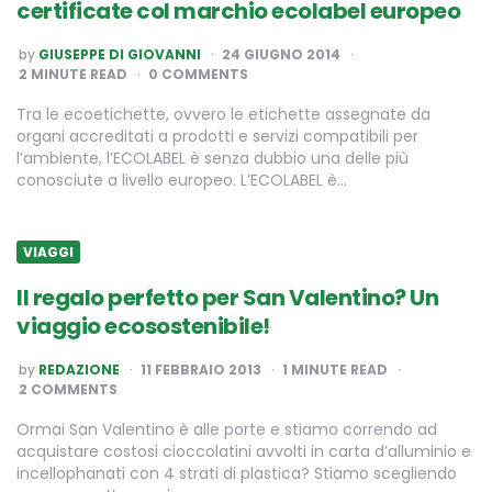
certificate col marchio ecolabel europeo
POSTED
by
GIUSEPPE DI GIOVANNI
24 GIUGNO 2014
BY
2
MINUTE READ
0 COMMENTS
Tra le ecoetichette, ovvero le etichette assegnate da
organi accreditati a prodotti e servizi compatibili per
l’ambiente, l’ECOLABEL è senza dubbio una delle più
conosciute a livello europeo. L’ECOLABEL è…
VIAGGI
Il regalo perfetto per San Valentino? Un
viaggio ecosostenibile!
POSTED
by
REDAZIONE
11 FEBBRAIO 2013
1
MINUTE READ
BY
2 COMMENTS
Ormai San Valentino è alle porte e stiamo correndo ad
acquistare costosi cioccolatini avvolti in carta d’alluminio e
incellophanati con 4 strati di plastica? Stiamo scegliendo