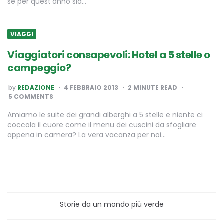
se per quest’anno sia…
VIAGGI
Viaggiatori consapevoli: Hotel a 5 stelle o
campeggio?
POSTED
by
REDAZIONE
4 FEBBRAIO 2013
2
MINUTE READ
BY
5 COMMENTS
Amiamo le suite dei grandi alberghi a 5 stelle e niente ci
coccola il cuore come il menu dei cuscini da sfogliare
appena in camera? La vera vacanza per noi…
Storie da un mondo più verde