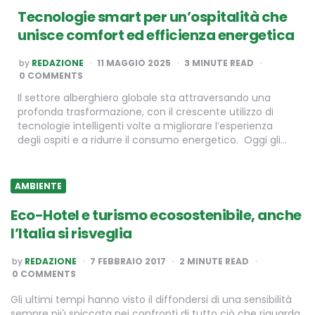
Tecnologie smart per un’ospitalità che
unisce comfort ed efficienza energetica
POSTED
by
REDAZIONE
11 MAGGIO 2025
3
MINUTE READ
BY
0 COMMENTS
Il settore alberghiero globale sta attraversando una
profonda trasformazione, con il crescente utilizzo di
tecnologie intelligenti volte a migliorare l’esperienza
degli ospiti e a ridurre il consumo energetico. Oggi gli…
AMBIENTE
Eco-Hotel e turismo ecosostenibile, anche
l’Italia si risveglia
POSTED
by
REDAZIONE
7 FEBBRAIO 2017
2
MINUTE READ
BY
0 COMMENTS
Gli ultimi tempi hanno visto il diffondersi di una sensibilità
sempre più spiccata nei confronti di tutto ciò che riguarda