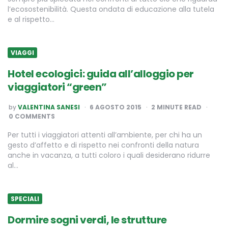
l’ecosostenibilità. Questa ondata di educazione alla tutela
e al rispetto…
VIAGGI
Hotel ecologici: guida all’alloggio per
viaggiatori “green”
POSTED
by
VALENTINA SANESI
6 AGOSTO 2015
2
MINUTE READ
BY
0 COMMENTS
Per tutti i viaggiatori attenti all’ambiente, per chi ha un
gesto d’affetto e di rispetto nei confronti della natura
anche in vacanza, a tutti coloro i quali desiderano ridurre
al…
SPECIALI
Dormire sogni verdi, le strutture