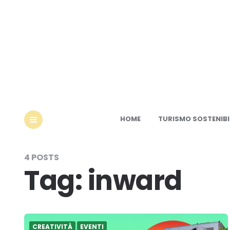
Ec
HOME
TURISMO SOSTENIBI
MENU
4 POSTS
Tag:
inward
CREATIVITÀ
EVENTI