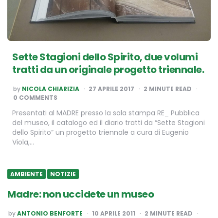
Sette Stagioni dello Spirito, due volumi
tratti da un originale progetto triennale.
POSTED
by
NICOLA CHIARIZIA
27 APRILE 2017
2
MINUTE READ
BY
0 COMMENTS
Presentati al MADRE presso la sala stampa RE_ Pubblica
del museo, il catalogo ed il diario tratti da “Sette Stagioni
dello Spirito” un progetto triennale a cura di Eugenio
Viola,…
AMBIENTE
NOTIZIE
Madre: non uccidete un museo
POSTED
by
ANTONIO BENFORTE
10 APRILE 2011
2
MINUTE READ