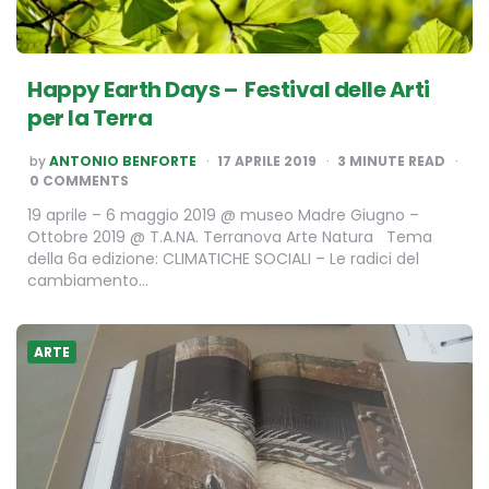
Happy Earth Days – Festival delle Arti
per la Terra
POSTED
by
ANTONIO BENFORTE
17 APRILE 2019
3
MINUTE READ
BY
0 COMMENTS
19 aprile – 6 maggio 2019 @ museo Madre Giugno –
Ottobre 2019 @ T.A.NA. Terranova Arte Natura Tema
della 6a edizione: CLIMATICHE SOCIALI – Le radici del
cambiamento…
ARTE