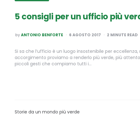
5 consigli per un ufficio più ve
POSTED
by
ANTONIO BENFORTE
6 AGOSTO 2017
2
MINUTE READ
BY
Si sa che l’ufficio è un luogo insostenibile per eccellenz
accorgimento proviamo a renderlo più verde, più attento 
piccoli gesti che compiamo tutti i…
Storie da un mondo più verde