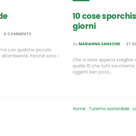
rde
10 cose sporchis
giorni
0 COMMENTS
POSTED
by
MARIANNA SANSONE
27 G
BY
a, ma con qualche piccolo
all’ambiente. Perché sono i
Che vi siate appena svegliati
quelle 10 che tutti tocchiamo
oggetti ben poco…
Home
Turismo sostenibile
L