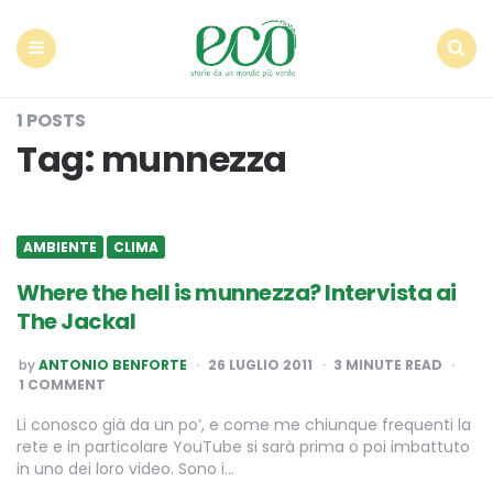
Econote
Menu
Search
1 POSTS
Tag:
munnezza
AMBIENTE
CLIMA
Where the hell is munnezza? Intervista ai
The Jackal
POSTED
by
ANTONIO BENFORTE
26 LUGLIO 2011
3
MINUTE READ
BY
1 COMMENT
Li conosco già da un po’, e come me chiunque frequenti la
rete e in particolare YouTube si sarà prima o poi imbattuto
in uno dei loro video. Sono i…