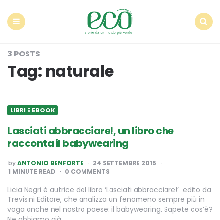
Econote
Menu
Search
3 POSTS
Tag:
naturale
LIBRI E EBOOK
Lasciati abbracciare!, un libro che
racconta il babywearing
POSTED
by
ANTONIO BENFORTE
24 SETTEMBRE 2015
BY
1
MINUTE READ
0 COMMENTS
Licia Negri è autrice del libro ‘Lasciati abbracciare!’ edito da
Trevisini Editore, che analizza un fenomeno sempre più in
voga anche nel nostro paese: il babywearing. Sapete cos’è?
Ne abbiamo già…