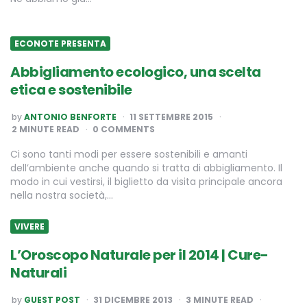
ECONOTE PRESENTA
Abbigliamento ecologico, una scelta
etica e sostenibile
POSTED
by
ANTONIO BENFORTE
11 SETTEMBRE 2015
BY
2
MINUTE READ
0 COMMENTS
Ci sono tanti modi per essere sostenibili e amanti
dell’ambiente anche quando si tratta di abbigliamento. Il
modo in cui vestirsi, il biglietto da visita principale ancora
nella nostra società,…
VIVERE
L’Oroscopo Naturale per il 2014 | Cure-
Naturali
POSTED
by
GUEST POST
31 DICEMBRE 2013
3
MINUTE READ
BY