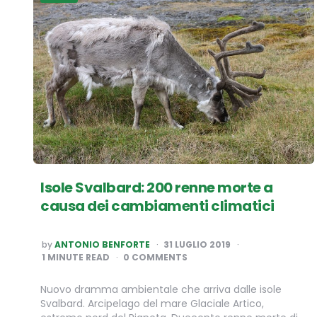
Isole Svalbard: 200 renne morte a
causa dei cambiamenti climatici
POSTED
by
ANTONIO BENFORTE
31 LUGLIO 2019
BY
1
MINUTE READ
0 COMMENTS
Nuovo dramma ambientale che arriva dalle isole
Svalbard. Arcipelago del mare Glaciale Artico,