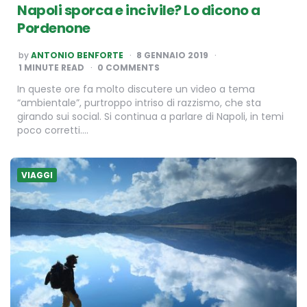
Napoli sporca e incivile? Lo dicono a
Pordenone
POSTED
by
ANTONIO BENFORTE
8 GENNAIO 2019
BY
1
MINUTE READ
0 COMMENTS
In queste ore fa molto discutere un video a tema
“ambientale”, purtroppo intriso di razzismo, che sta
girando sui social. Si continua a parlare di Napoli, in temi
poco corretti….
VIAGGI