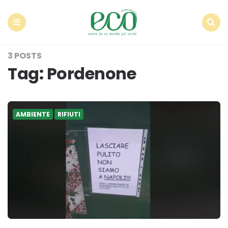
Econote
Menu
Search
3 POSTS
Tag:
Pordenone
AMBIENTE
RIFIUTI