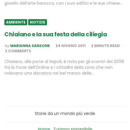
gioiello dell’arte barocca, con i suoi edifici e le sue chiese…
AMBIENTE
NOTIZIE
Chiaiano e la sua festa della ciliegia
POSTED
by
MARIANNA SANSONE
24 GIUGNO 2011
2
MINUTE READ
BY
3 COMMENTS
Chiaiano, alle porte di Napoli, è nota per gli scontri del 2008
fra le Forze dell’Ordine e i cittadini della zona che non
volevano una discarica nel bel mezzo delle…
Storie da un mondo più verde
Home
Turismo sostenibile