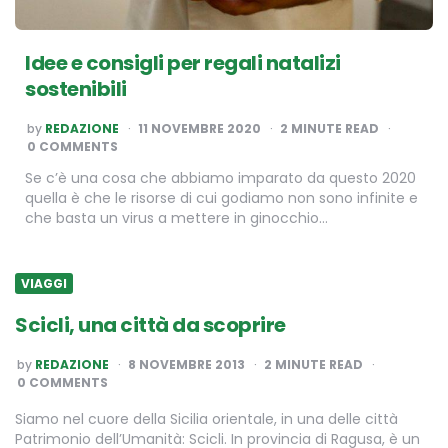
Idee e consigli per regali natalizi
sostenibili
POSTED
by
REDAZIONE
11 NOVEMBRE 2020
2
MINUTE READ
BY
0 COMMENTS
Se c’è una cosa che abbiamo imparato da questo 2020
quella è che le risorse di cui godiamo non sono infinite e
che basta un virus a mettere in ginocchio…
VIAGGI
Scicli, una città da scoprire
POSTED
by
REDAZIONE
8 NOVEMBRE 2013
2
MINUTE READ
BY
0 COMMENTS
Siamo nel cuore della Sicilia orientale, in una delle città
Patrimonio dell’Umanità: Scicli. In provincia di Ragusa, è un