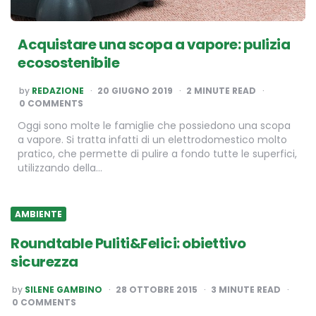
Acquistare una scopa a vapore: pulizia
ecosostenibile
POSTED
by
REDAZIONE
20 GIUGNO 2019
2
MINUTE READ
BY
0 COMMENTS
Oggi sono molte le famiglie che possiedono una scopa
a vapore. Si tratta infatti di un elettrodomestico molto
pratico, che permette di pulire a fondo tutte le superfici,
utilizzando della…
AMBIENTE
Roundtable Puliti&Felici: obiettivo
sicurezza
POSTED
by
SILENE GAMBINO
28 OTTOBRE 2015
3
MINUTE READ
BY
0 COMMENTS